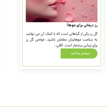
نی برای موها!
به سبزی
کی از گیاهانی است که با کمک آن می توانید
معجون «
ت موهایتان مطمئن باشید. خواص گل رز
فرونشان
ایی بیشمار است. کافی..
می‌کرد؟! 
پوست و م
شتر بدانید
بیشت