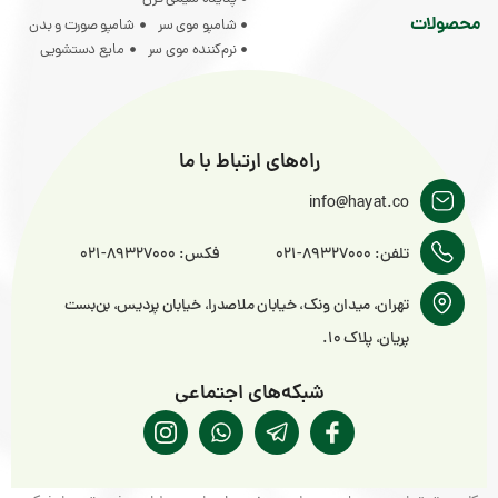
شامپو موی سر
شامپو صورت و بدن
نرم‌کننده موی سر
مایع دستشویی
راه‌های ارتباط با ما
info@hayat.c
ن: 89327000-021
فکس: 89327000-021
هران، میدان ونک، خیابان ملاصدرا، خیابان پردیس، بن‌بست
ریان، پلاک ۱۰.
شبکه‌های اجتماعی