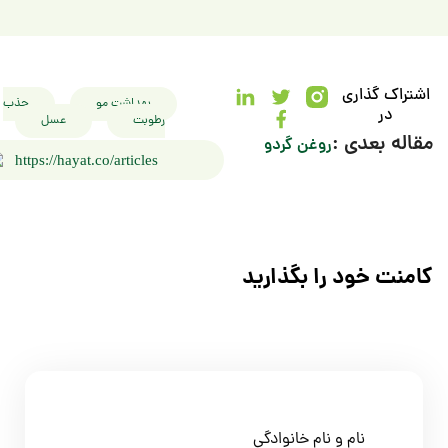
اری
بهداشت مو
جذب
رطوبت
عسل
ی :
روغن گردو
https://hayat.co/articles
د را بگذارید
ام و نام خانوادگی