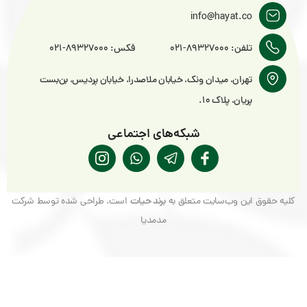
info@hayat.c
ن: 89327000-021
فکس: 89327000-021
هران، میدان ونک، خیابان ملاصدرا، خیابان پردیس، بن‌بست
ریان، پلاک ۱۰.
شبکه‌های اجتماعی
ین وب‌‌سایت متعلق به
برند حیات
است. طراحی شده توسط شرکت
مدمدیا