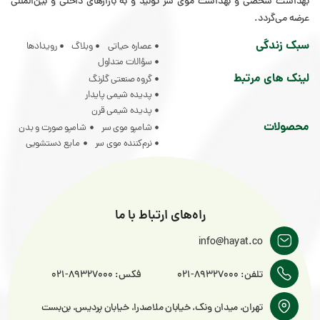
بهداشت شخصی و بهداشت موی سر تولید و به بازار‌های داخلی و بین‌المللی
عرضه می‌گردد.
سبک زندگی
عصاره حیاتی
وبلاگ
رویدادها
سؤالات متداول
لینک های مرتبط
گروه صنعتی گلرنگ
پدیده شیمی پایدار
پدیده شیمی قرن
محصولات
شامپو موی سر
شامپو صورت و بدن
نرم‌کننده موی سر
مایع دستشویی
راه‌های ارتباط با ما
info@hayat.co
تلفن: 89327000-021
فکس: 89327000-021
تهران، میدان ونک، خیابان ملاصدرا، خیابان پردیس، بن‌بست