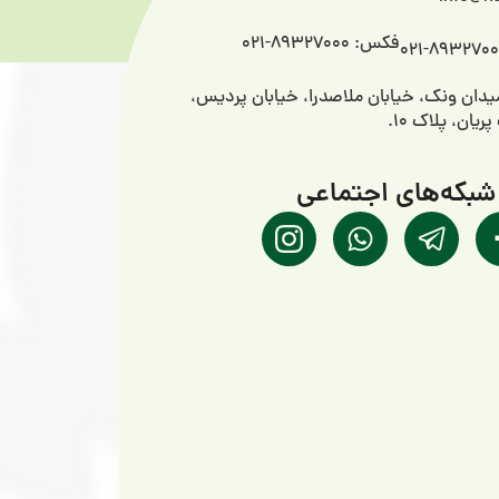
فکس: 89327000-021
میدان ونک، خیابان ملاصدرا، خیابان پردیس،
یان، پلاک ۱۰.
شبکه‌های اجتماعی