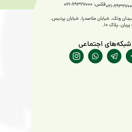
فکس: 89327000-021
میدان ونک، خیابان ملاصدرا، خیابان پردیس،
یان، پلاک ۱۰.
شبکه‌های اجتماعی